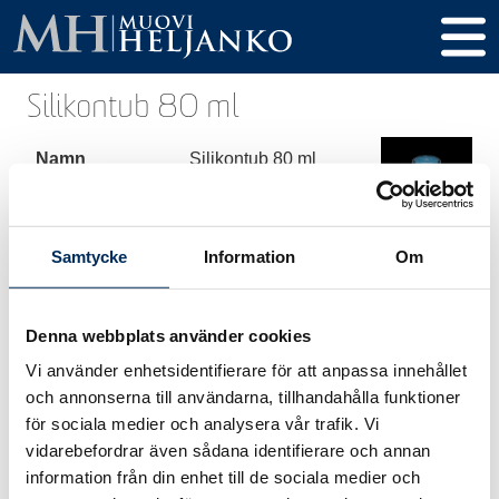
Silikontub 80 ml
Namn
Silikontub 80 ml
Produkt kod
0049
Volym
80 ml
Samtycke
Information
Om
Höjd
108 mm
Denna webbplats använder cookies
Diameter
36 mm
Vi använder enhetsidentifierare för att anpassa innehållet
Gänga / Kork
och annonserna till användarna, tillhandahålla funktioner
för sociala medier och analysera vår trafik. Vi
Material
HDPE
vidarebefordrar även sådana identifierare och annan
information från din enhet till de sociala medier och