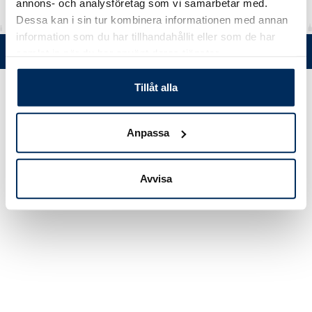
annons- och analysföretag som vi samarbetar med.
Dessa kan i sin tur kombinera informationen med annan
information som du har tillhandahållit eller som de har
Tel. +358 (0)19 5215 200 • Mustanlähteentie 5, FIN 07230 Askola •
samlat in när du har använt deras tjänster.
© Muovi-Heljanko Oy •
Cookie inställningar
Tillåt alla
Anpassa
Avvisa