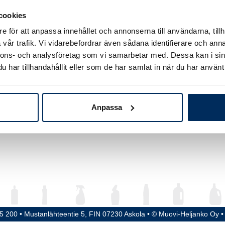
ym
250 ml
cookies
e för att anpassa innehållet och annonserna till användarna, tillh
d
187 mm
vår trafik. Vi vidarebefordrar även sådana identifierare och anna
meter
49 mm
nnons- och analysföretag som vi samarbetar med. Dessa kan i sin
har tillhandahållit eller som de har samlat in när du har använt 
ga / Kork
24 mm
erial
HDPE
Anpassa
15 200 • Mustanlähteentie 5, FIN 07230 Askola • © Muovi-Heljanko Oy 