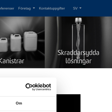
eferenser
Företag
Kontaktuppgifter
SV
Skraddarsydda
Kanistrar
lösningar
ml
Om