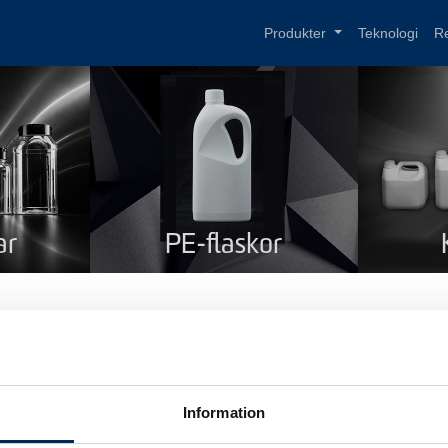
Produkter
Teknologi
R
ar
PE-flaskor
aska med rundad hals 250 
mn
Flaska med rundad hals 250 ml
Information
dukt kod
124