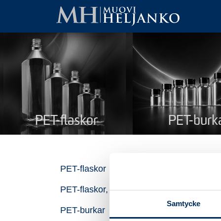
PET-flaskor
PET-burk
Fl
PET-flaskor
PET-flaskor, återvunnen plast
Na
Samtycke
PET-burkar
Pro