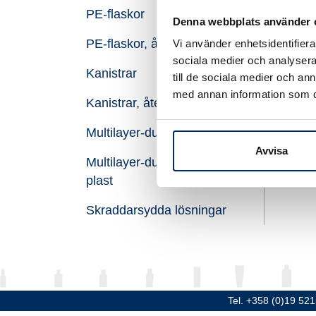
PE-flaskor
Vol
Denna webbplats använder 
PE-flaskor, återvunnen plast
Vi använder enhetsidentifierar
Höj
sociala medier och analysera 
Kanistrar
Dia
till de sociala medier och a
med annan information som du 
Kanistrar, återvunnen plast
Gän
Multilayer-dunken
Mat
Avvisa
Multilayer-dunken, återvunnen
plast
Skraddarsydda lösningar
Tel. +358 (0)19 52