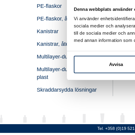
PE-flaskor
Vol
Denna webbplats använder 
PE-flaskor, återvunnen plast
Vi använder enhetsidentifierar
Höj
sociala medier och analysera 
Kanistrar
Dia
till de sociala medier och a
med annan information som du 
Kanistrar, återvunnen plast
Gän
Multilayer-dunken
Mat
Avvisa
Multilayer-dunken, återvunnen
plast
Skraddarsydda lösningar
Tel. +358 (0)19 52