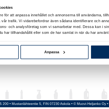
ym
500 ml
cookies
e för att anpassa innehållet och annonserna till användarna, tillh
d
181 mm
vår trafik. Vi vidarebefordrar även sådana identifierare och anna
meter
90 x 55 mm
nnons- och analysföretag som vi samarbetar med. Dessa kan i sin
har tillhandahållit eller som de har samlat in när du har använt 
ga / Kork
28-410 mm
erial
HDPE
Anpassa
15 200 • Mustanlähteentie 5, FIN 07230 Askola • © Muovi-Heljanko Oy 