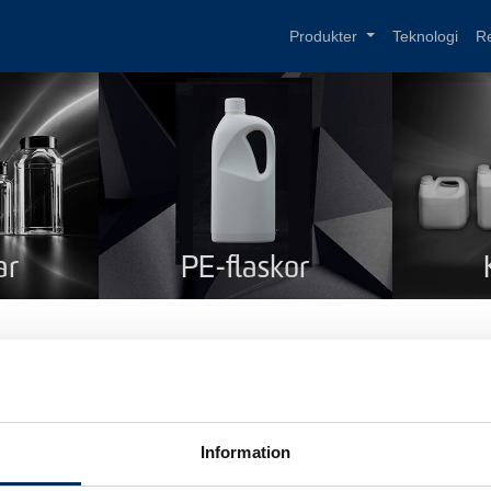
Produkter
Teknologi
R
ar
PE-flaskor
al flaska 500 ml
mn
Oval flaska 500 ml
Information
dukt kod
18450028