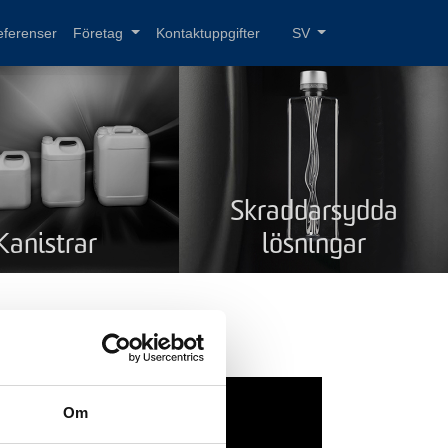
eferenser
Företag
Kontaktuppgifter
SV
Skraddarsydda
Kanistrar
lösningar
Om