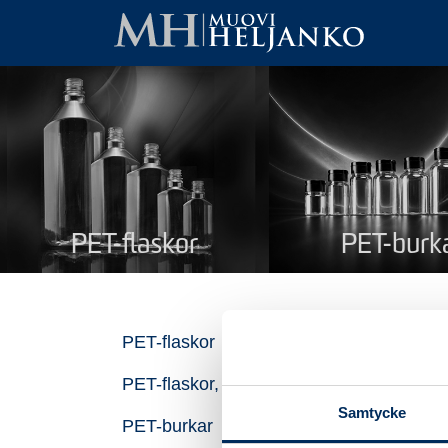
PET-flaskor
PET-burk
Ov
PET-flaskor
PET-flaskor, återvunnen plast
Na
Samtycke
PET-burkar
Pro