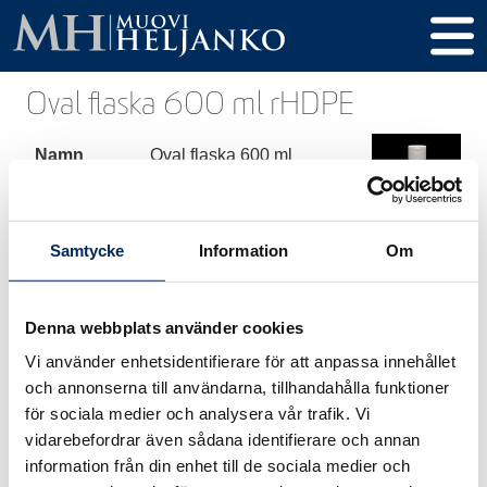
Oval flaska 600 ml rHDPE
Namn
Oval flaska 600 ml
rHDPE
Produkt
18460028
Samtycke
Information
Om
kod
Volym
600 ml
Denna webbplats använder cookies
Höjd
206 mm
Vi använder enhetsidentifierare för att anpassa innehållet
Diameter
90 x 55 mm
och annonserna till användarna, tillhandahålla funktioner
för sociala medier och analysera vår trafik. Vi
Gänga /
28-410 mm
vidarebefordrar även sådana identifierare och annan
Kork
information från din enhet till de sociala medier och