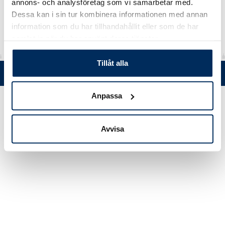
annons- och analysföretag som vi samarbetar med.
Material
rHDPE
Dessa kan i sin tur kombinera informationen med annan
information som du har tillhandahållit eller som de har
samlat in när du har använt deras tjänster.
Tillåt alla
Tel. +358 (0)19 5215 200 • Mustanlähteentie 5, FIN 07230 Askola •
© Muovi-Heljanko Oy •
Cookie inställningar
Anpassa
Avvisa