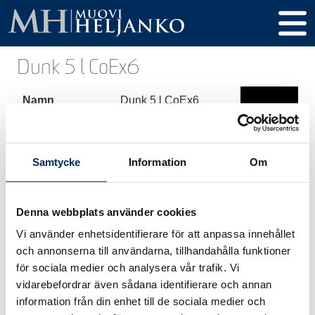
Dunk 5 l CoEx6
Namn
Dunk 5 l CoEx6
Produkt kod
244
Volym
5000 ml
Samtycke
Information
Om
Höjd
323 mm
Denna webbplats använder cookies
Diameter
128 x 192 mm
Vi använder enhetsidentifierare för att anpassa innehållet
Gänga / Kork
40 mm
och annonserna till användarna, tillhandahålla funktioner
för sociala medier och analysera vår trafik. Vi
Material
rHDPE / CoEx6
vidarebefordrar även sådana identifierare och annan
information från din enhet till de sociala medier och