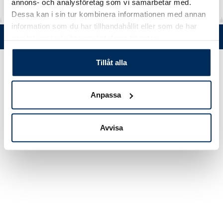
annons- och analysföretag som vi samarbetar med.
Dessa kan i sin tur kombinera informationen med annan
information som du har tillhandahållit eller som de har
Tel. +358 (0)19 5215 200 • Mustanlähteentie 5, FIN 07230 Askola •
samlat in när du har använt deras tjänster.
© Muovi-Heljanko Oy •
Cookie inställningar
Tillåt alla
Anpassa
Avvisa