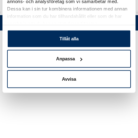
annons- och analysföretag som vi samarbetar med.
Dessa kan i sin tur kombinera informationen med annan
information som du har tillhandahållit eller som de har
Tel. +358 (0)19 5215 200 • Mustanlähteentie 5, FIN 07230 Askola •
samlat in när du har använt deras tjänster.
© Muovi-Heljanko Oy •
Cookie inställningar
Tillåt alla
Anpassa
Avvisa