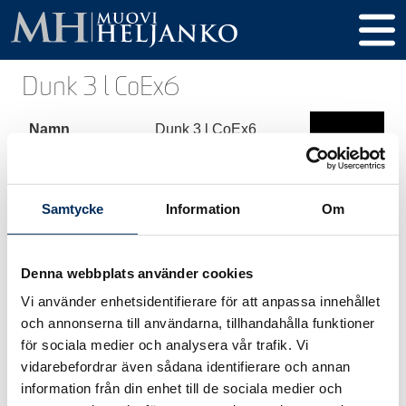
Dunk 3 l CoEx6
Namn
Dunk 3 l CoEx6
Produkt kod
245
Volym
3000 ml
Samtycke
Information
Om
Höjd
233 mm
Denna webbplats använder cookies
Diameter
128 x 192 mm
Vi använder enhetsidentifierare för att anpassa innehållet
Gänga / Kork
40 mm
och annonserna till användarna, tillhandahålla funktioner
för sociala medier och analysera vår trafik. Vi
Material
rHDPE / CoEx6
vidarebefordrar även sådana identifierare och annan
information från din enhet till de sociala medier och