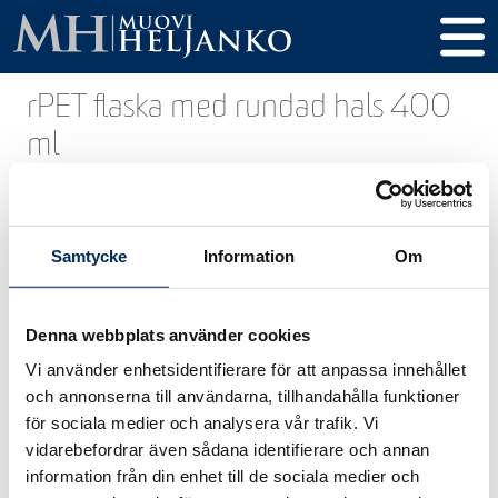
rPET flaska med rundad hals 400
ml
Namn
rPET flaska med rundad
hals 400 ml
Samtycke
Information
Om
Produkt
259
kod
Denna webbplats använder cookies
Volym
400 ml
Vi använder enhetsidentifierare för att anpassa innehållet
Höjd
149 mm
och annonserna till användarna, tillhandahålla funktioner
för sociala medier och analysera vår trafik. Vi
Diameter
70 mm
vidarebefordrar även sådana identifierare och annan
Gänga /
28/410
information från din enhet till de sociala medier och