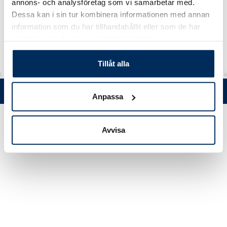
Kork
annons- och analysföretag som vi samarbetar med.
Dessa kan i sin tur kombinera informationen med annan
Material
rPET
information som du har tillhandahållit eller som de har
samlat in när du har använt deras tjänster.
Tillåt alla
Tel. +358 (0)19 5215 200 • Mustanlähteentie 5, FIN 07230 Askola •
Anpassa
© Muovi-Heljanko Oy •
Cookie inställningar
Avvisa