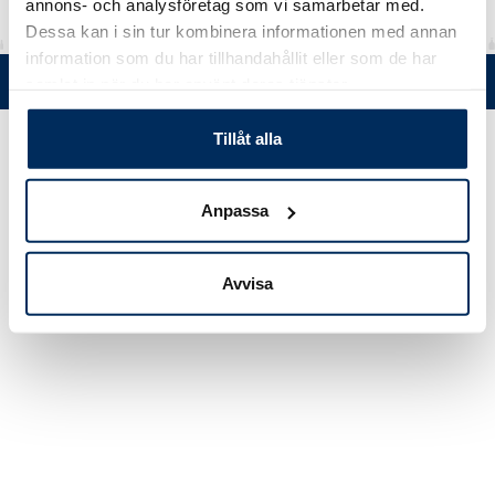
annons- och analysföretag som vi samarbetar med.
Dessa kan i sin tur kombinera informationen med annan
information som du har tillhandahållit eller som de har
Tel. +358 (0)19 5215 200 • Mustanlähteentie 5, FIN 07230 Askola •
samlat in när du har använt deras tjänster.
© Muovi-Heljanko Oy •
Cookie inställningar
Tillåt alla
Anpassa
Avvisa