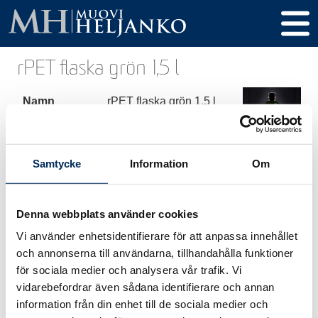
rPET flaska grön 1,5 l
Namn
rPET flaska grön 1,5 l
Produkt kod
276
Volym
1500 ml
Samtycke
Information
Om
Höjd
289 mm
Denna webbplats använder cookies
Diameter
95 mm
Vi använder enhetsidentifierare för att anpassa innehållet
Gänga / Kork
28 PCO
och annonserna till användarna, tillhandahålla funktioner
för sociala medier och analysera vår trafik. Vi
Material
rPET
vidarebefordrar även sådana identifierare och annan
information från din enhet till de sociala medier och