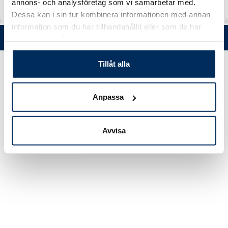
annons- och analysföretag som vi samarbetar med.
Dessa kan i sin tur kombinera informationen med annan
information som du har tillhandahållit eller som de har
Tel. +358 (0)19 5215 200 • Mustanlähteentie 5, FIN 07230 Askola •
samlat in när du har använt deras tjänster.
© Muovi-Heljanko Oy •
Cookie inställningar
Tillåt alla
Anpassa
Avvisa