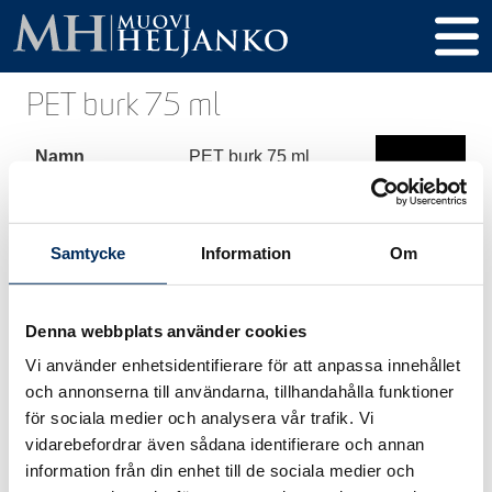
PET burk 75 ml
Namn
PET burk 75 ml
Produkt kod
289
Volym
75 ml
Samtycke
Information
Om
Höjd
83 mm
Denna webbplats använder cookies
Diameter
43 mm
Vi använder enhetsidentifierare för att anpassa innehållet
Gänga / Kork
38 mm 3-start
och annonserna till användarna, tillhandahålla funktioner
för sociala medier och analysera vår trafik. Vi
Material
PET, rPET
vidarebefordrar även sådana identifierare och annan
information från din enhet till de sociala medier och