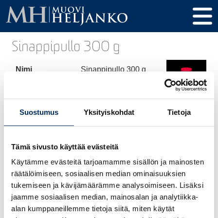
Sinappipullo 300 g
Nimi
Sinappipullo 300 g
Tuotekoodi
0042
Tilavuus
300 ml
Suostumus
Yksityiskohdat
Tietoja
Korkeus
153 mm
Tämä sivusto käyttää evästeitä
Halkaisija
57 mm
Käytämme evästeitä tarjoamamme sisällön ja mainosten
Kierre / Tulppa
32 mm
räätälöimiseen, sosiaalisen median ominaisuuksien
tukemiseen ja kävijämäärämme analysoimiseen. Lisäksi
Materiaali
HDPE
jaamme sosiaalisen median, mainosalan ja analytiikka-
alan kumppaneillemme tietoja siitä, miten käytät