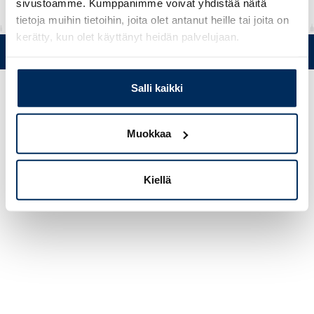
sivustoamme. Kumppanimme voivat yhdistää näitä
tietoja muihin tietoihin, joita olet antanut heille tai joita on
kerätty, kun olet käyttänyt heidän palvelujaan.
Puh. +358 (0)19 5215 200 • Mustanlähteentie 5, FIN 07230 Askola
• © Muovi-Heljanko Oy •
Evästeasetukset
Salli kaikki
Muokkaa
Kiellä