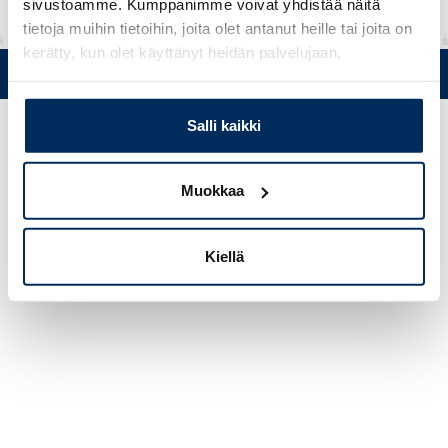
sivustoamme. Kumppanimme voivat yhdistää näitä
tietoja muihin tietoihin, joita olet antanut heille tai joita on
kerätty, kun olet käyttänyt heidän palvelujaan.
Puh. +358 (0)19 5215 200 • Mustanlähteentie 5, FIN 07230 Askola
• © Muovi-Heljanko Oy •
Evästeasetukset
Salli kaikki
Muokkaa
Kiellä