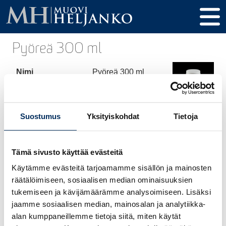
Pyöreä 300 ml
Nimi
Pyöreä 300 ml
Tuotekoodi
05
Tilavuus
300 ml
Suostumus
Yksityiskohdat
Tietoja
Korkeus
120 mm
Tämä sivusto käyttää evästeitä
Halkaisija
65 mm
Käytämme evästeitä tarjoamamme sisällön ja mainosten
Kierre / Tulppa
32 mm
räätälöimiseen, sosiaalisen median ominaisuuksien
tukemiseen ja kävijämäärämme analysoimiseen. Lisäksi
Materiaali
HDPE
jaamme sosiaalisen median, mainosalan ja analytiikka-
alan kumppaneillemme tietoja siitä, miten käytät