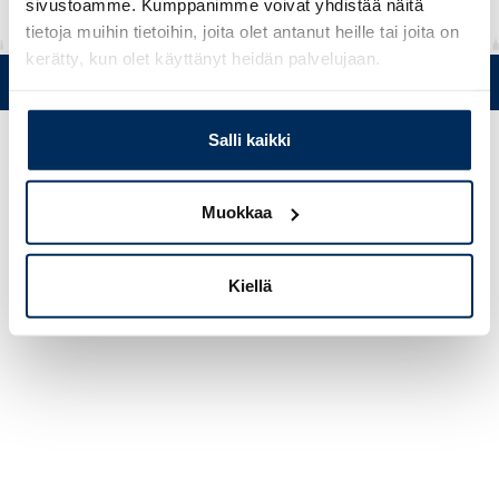
sivustoamme. Kumppanimme voivat yhdistää näitä
tietoja muihin tietoihin, joita olet antanut heille tai joita on
kerätty, kun olet käyttänyt heidän palvelujaan.
Puh. +358 (0)19 5215 200 • Mustanlähteentie 5, FIN 07230 Askola
• © Muovi-Heljanko Oy •
Evästeasetukset
Salli kaikki
Muokkaa
Kiellä