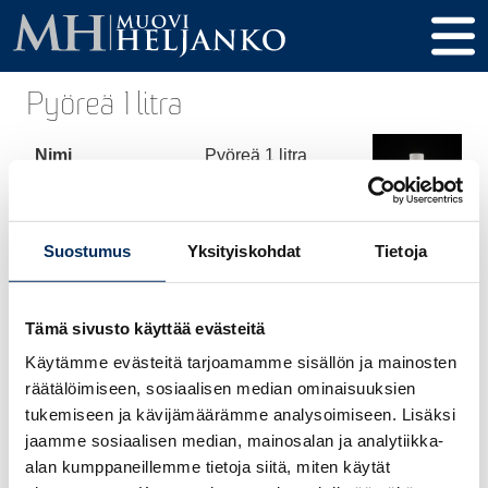
Pyöreä 1 litra
Nimi
Pyöreä 1 litra
Tuotekoodi
144
Tilavuus
1000 ml
Suostumus
Yksityiskohdat
Tietoja
Korkeus
231 mm
Tämä sivusto käyttää evästeitä
Halkaisija
89 mm
Käytämme evästeitä tarjoamamme sisällön ja mainosten
Kierre / Tulppa
28-410 mm
räätälöimiseen, sosiaalisen median ominaisuuksien
tukemiseen ja kävijämäärämme analysoimiseen. Lisäksi
Materiaali
HDPE
jaamme sosiaalisen median, mainosalan ja analytiikka-
alan kumppaneillemme tietoja siitä, miten käytät