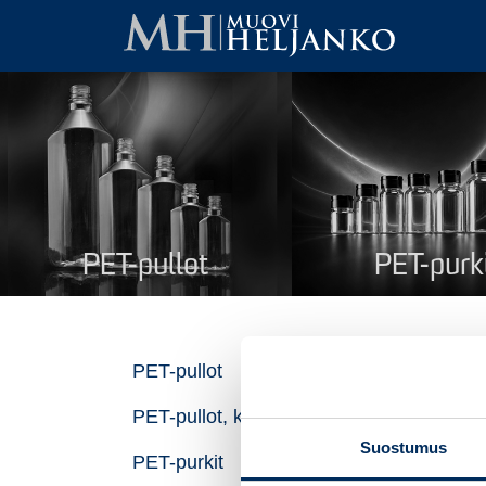
PET-pullot
PET-purk
Ov
PET-pullot
PET-pullot, kierrätysmuovi
Nim
Suostumus
PET-purkit
Tuo