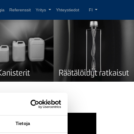
gia
Referenssit
Yritys
Yhteystiedot
FI
Kanisterit
Räätälöidyt ratkaisut
Tietoja