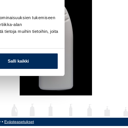
 ominaisuuksien tukemiseen
tiikka-alan
ietoja muihin tietoihin, joita
Salli kaikki
y •
Evästeasetukset