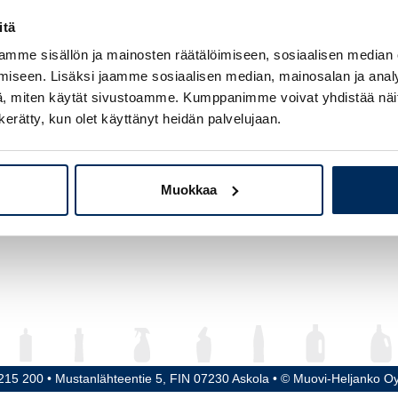
avuus
750 ml
itä
mme sisällön ja mainosten räätälöimiseen, sosiaalisen median
keus
242 mm
iseen. Lisäksi jaamme sosiaalisen median, mainosalan ja analy
kaisija
90 x 55 mm
, miten käytät sivustoamme. Kumppanimme voivat yhdistää näitä t
n kerätty, kun olet käyttänyt heidän palvelujaan.
rre / Tulppa
28-410 mm
riaali
HDPE
Muokkaa
215 200 • Mustanlähteentie 5, FIN 07230 Askola • © Muovi-Heljanko O