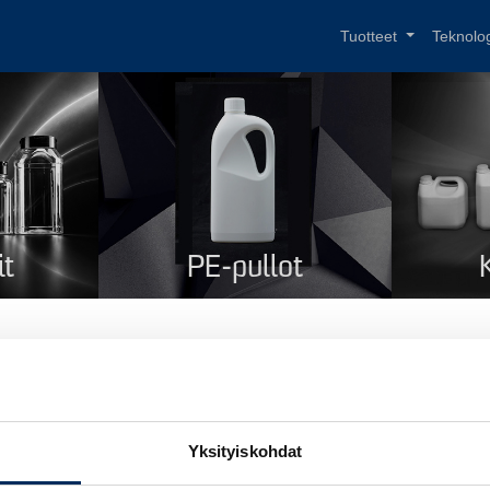
Tuotteet
Teknolo
it
PE-pullot
aalipullo 750 ml
i
Ovaalipullo 750 ml
Yksityiskohdat
tekoodi
18475028