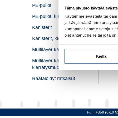
PE-pullot
Til
Tämä sivusto käyttää eväste
PE-pullot, kierrätysmuovi
Käytämme evästeitä tarjoama
Kor
ja kävijämäärämme analysoim
Kanisterit
Hal
kumppaneillemme tietoja siitä
olet antanut heille tai joita o
Kanisterit, kierrätysmuovi
Kie
Multilayer-kanisterit
Mate
Kiellä
Multilayer-kanisterit,
kierrätysmuovi
Räätälöidyt ratkaisut
Puh. +358 (0)19 5