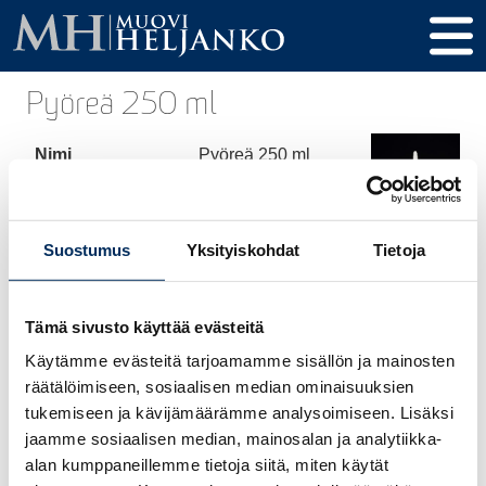
Pyöreä 250 ml
Nimi
Pyöreä 250 ml
Tuotekoodi
234NA22
Tilavuus
250 ml
Suostumus
Yksityiskohdat
Tietoja
Korkeus
150,5 mm
Tämä sivusto käyttää evästeitä
Halkaisija
54 mm
Käytämme evästeitä tarjoamamme sisällön ja mainosten
Kierre / Tulppa
22 mm
räätälöimiseen, sosiaalisen median ominaisuuksien
tukemiseen ja kävijämäärämme analysoimiseen. Lisäksi
Materiaali
HDPE
jaamme sosiaalisen median, mainosalan ja analytiikka-
alan kumppaneillemme tietoja siitä, miten käytät