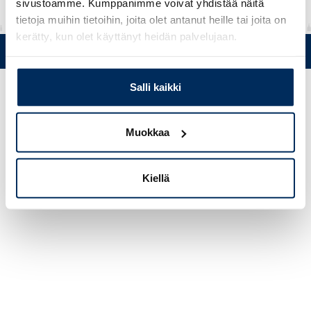
sivustoamme. Kumppanimme voivat yhdistää näitä
tietoja muihin tietoihin, joita olet antanut heille tai joita on
kerätty, kun olet käyttänyt heidän palvelujaan.
Puh. +358 (0)19 5215 200 • Mustanlähteentie 5, FIN 07230 Askola
• © Muovi-Heljanko Oy •
Evästeasetukset
Salli kaikki
Muokkaa
Kiellä