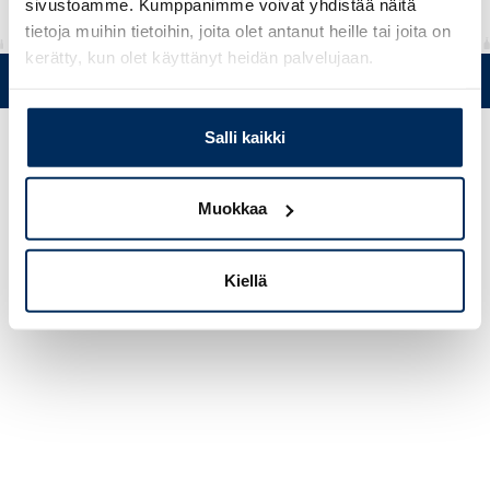
sivustoamme. Kumppanimme voivat yhdistää näitä
tietoja muihin tietoihin, joita olet antanut heille tai joita on
kerätty, kun olet käyttänyt heidän palvelujaan.
Puh. +358 (0)19 5215 200 • Mustanlähteentie 5, FIN 07230 Askola
• © Muovi-Heljanko Oy •
Evästeasetukset
Salli kaikki
Muokkaa
Kiellä