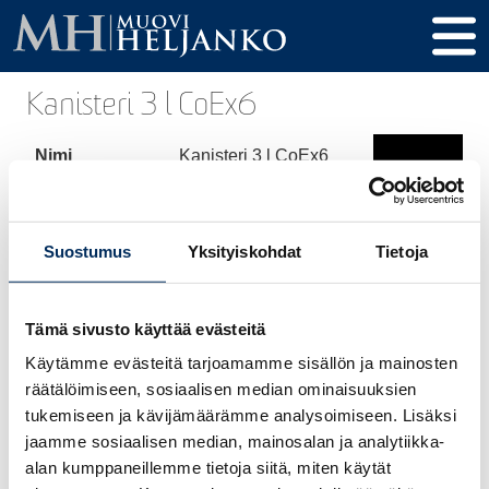
Kanisteri 3 l CoEx6
Nimi
Kanisteri 3 l CoEx6
Tuotekoodi
245
Tilavuus
3000ml
Suostumus
Yksityiskohdat
Tietoja
Korkeus
233 mm
Tämä sivusto käyttää evästeitä
Halkaisija
128 x 192 mm
Käytämme evästeitä tarjoamamme sisällön ja mainosten
Kierre / Tulppa
40mm
räätälöimiseen, sosiaalisen median ominaisuuksien
tukemiseen ja kävijämäärämme analysoimiseen. Lisäksi
Materiaali
HDPE / CoEx6
jaamme sosiaalisen median, mainosalan ja analytiikka-
alan kumppaneillemme tietoja siitä, miten käytät