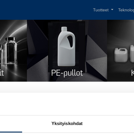
Tuotteet
Teknolo
it
PE-pullot
nisteri 25 l A.G.D. CoEx6
i
Kanisteri 25 l A.G.D. CoEx6
Yksityiskohdat
tekoodi
270