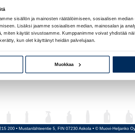
avuus
25000 ml
itä
mme sisällön ja mainosten räätälöimiseen, sosiaalisen median
keus
499 mm
iseen. Lisäksi jaamme sosiaalisen median, mainosalan ja analy
kaisija
239 x 292 mm
, miten käytät sivustoamme. Kumppanimme voivat yhdistää näitä t
n kerätty, kun olet käyttänyt heidän palvelujaan.
rre / Tulppa
60 mm
riaali
rHDPE / CoEx6
Muokkaa
215 200 • Mustanlähteentie 5, FIN 07230 Askola • © Muovi-Heljanko O