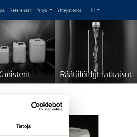
gia
Referenssit
Yritys
Yhteystiedot
FI
Kanisterit
Räätälöidyt ratkaisut
Tietoja