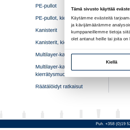
PE-pullot
Til
Tämä sivusto käyttää eväste
PE-pullot, kierrätysmuovi
Käytämme evästeitä tarjoama
Kor
ja kävijämäärämme analysoim
Kanisterit
Hal
kumppaneillemme tietoja siitä
olet antanut heille tai joita o
Kanisterit, kierrätysmuovi
Kie
Multilayer-kanisterit
Mate
Kiellä
Multilayer-kanisterit,
kierrätysmuovi
Räätälöidyt ratkaisut
Puh. +358 (0)19 5