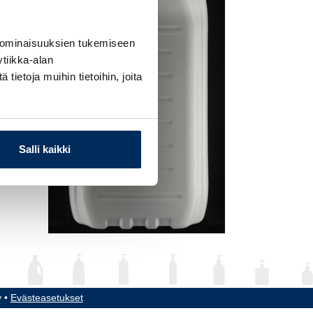
 ominaisuuksien tukemiseen
tiikka-alan
ietoja muihin tietoihin, joita
Salli kaikki
y •
Evästeasetukset