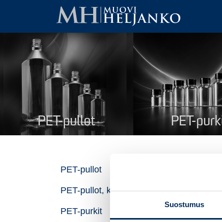
PET-pullot
PET-purk
Ka
PET-pullot
PET-pullot, kierrätysmuovi
Nim
Suostumus
PET-purkit
Tuo