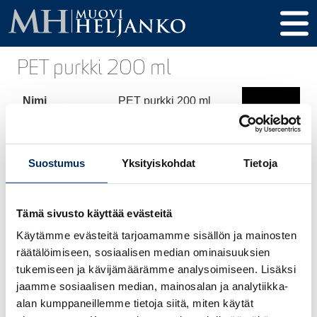
PET purkki 200 ml
Nimi
PET purkki 200 ml
Tuotekoodi
292
Tilavuus
200 ml
Suostumus
Yksityiskohdat
Tietoja
Korkeus
107,5 mm
Tämä sivusto käyttää evästeitä
Halkaisija
60 mm
Käytämme evästeitä tarjoamamme sisällön ja mainosten
Kierre / Tulppa
38 mm 3-start
räätälöimiseen, sosiaalisen median ominaisuuksien
tukemiseen ja kävijämäärämme analysoimiseen. Lisäksi
Materiaali
PET, rPET
jaamme sosiaalisen median, mainosalan ja analytiikka-
alan kumppaneillemme tietoja siitä, miten käytät