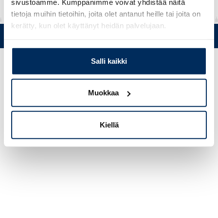
sivustoamme. Kumppanimme voivat yhdistää näitä
tietoja muihin tietoihin, joita olet antanut heille tai joita on
kerätty, kun olet käyttänyt heidän palvelujaan.
Puh. +358 (0)19 5215 200 • Mustanlähteentie 5, FIN 07230 Askola
• © Muovi-Heljanko Oy •
Evästeasetukset
Salli kaikki
Muokkaa
Kiellä