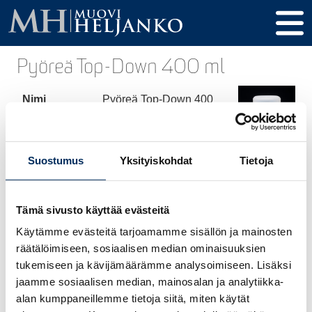
Pyöreä Top-Down 400 ml
Nimi
Pyöreä Top-Down 400
ml
Tuotekoodi
40038400
Suostumus
Yksityiskohdat
Tietoja
Tilavuus
400 ml
Korkeus
151 mm
Tämä sivusto käyttää evästeitä
Halkaisija
65 mm
Käytämme evästeitä tarjoamamme sisällön ja mainosten
räätälöimiseen, sosiaalisen median ominaisuuksien
Kierre /
38 mm
tukemiseen ja kävijämäärämme analysoimiseen. Lisäksi
Tulppa
jaamme sosiaalisen median, mainosalan ja analytiikka-
alan kumppaneillemme tietoja siitä, miten käytät
Materiaali
HDPE