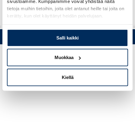
sivustoamme. Kumppanimme voivat yhdistää näitä
tietoja muihin tietoihin, joita olet antanut heille tai joita on
kerätty, kun olet käyttänyt heidän palvelujaan.
Puh. +358 (0)19 5215 200 • Mustanlähteentie 5, FIN 07230 Askola
Salli kaikki
• © Muovi-Heljanko Oy •
Evästeasetukset
Muokkaa
Kiellä