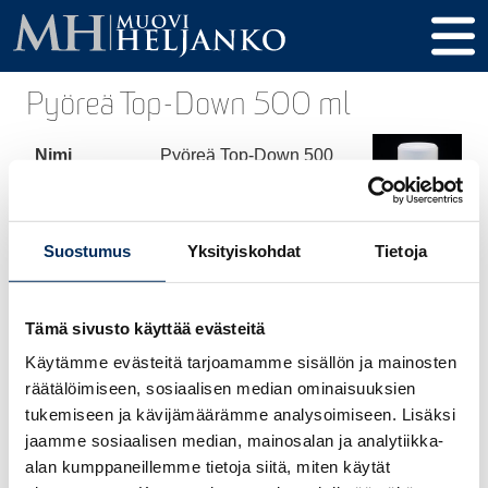
Pyöreä Top-Down 500 ml
Nimi
Pyöreä Top-Down 500
ml
Tuotekoodi
50038400
Suostumus
Yksityiskohdat
Tietoja
Tilavuus
500 ml
Korkeus
186 mm
Tämä sivusto käyttää evästeitä
Halkaisija
65 mm
Käytämme evästeitä tarjoamamme sisällön ja mainosten
räätälöimiseen, sosiaalisen median ominaisuuksien
Kierre /
38 mm
tukemiseen ja kävijämäärämme analysoimiseen. Lisäksi
Tulppa
jaamme sosiaalisen median, mainosalan ja analytiikka-
alan kumppaneillemme tietoja siitä, miten käytät
Materiaali
HDPE