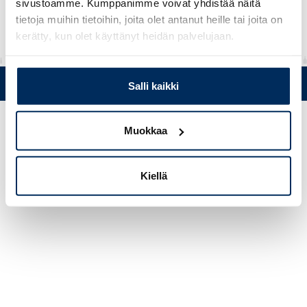
sivustoamme. Kumppanimme voivat yhdistää näitä
tietoja muihin tietoihin, joita olet antanut heille tai joita on
kerätty, kun olet käyttänyt heidän palvelujaan.
Puh. +358 (0)19 5215 200 • Mustanlähteentie 5, FIN 07230 Askola
Salli kaikki
• © Muovi-Heljanko Oy •
Evästeasetukset
Muokkaa
Kiellä