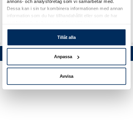
Kork
annons- och analysföretag som vi samarbetar med.
Dessa kan i sin tur kombinera informationen med annan
Material
HDPE
information som du har tillhandahållit eller som de har
samlat in när du har använt deras tjänster.
Tillåt alla
Tel. +358 (0)19 5215 200 • Mustanlähteentie 5, FIN 07230 Askola •
Anpassa
© Muovi-Heljanko Oy •
Cookie inställningar
Avvisa