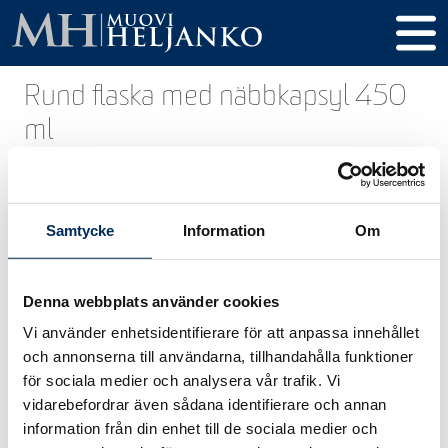
Rund flaska med näbbkapsyl 450
ml
Namn
Rund flaska med
näbbkapsyl 450 ml
Samtycke
Information
Om
Produkt
18301
kod
Denna webbplats använder cookies
Volym
450 ml
Vi använder enhetsidentifierare för att anpassa innehållet
Höjd
189 mm
och annonserna till användarna, tillhandahålla funktioner
för sociala medier och analysera vår trafik. Vi
Diameter
66 mm
vidarebefordrar även sådana identifierare och annan
Gänga /
32 mm
information från din enhet till de sociala medier och