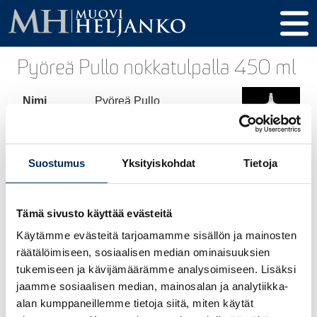
Pyöreä Pullo nokkatulpalla 450 ml
Nimi
Pyöreä Pullo
nokkatulpalla 450 ml
Tuotekoodi
18301
Suostumus
Yksityiskohdat
Tietoja
Tilavuus
450 ml
Korkeus
189 mm
Tämä sivusto käyttää evästeitä
Halkaisija
66 mm
Käytämme evästeitä tarjoamamme sisällön ja mainosten
räätälöimiseen, sosiaalisen median ominaisuuksien
Kierre /
32 mm
tukemiseen ja kävijämäärämme analysoimiseen. Lisäksi
Tulppa
jaamme sosiaalisen median, mainosalan ja analytiikka-
alan kumppaneillemme tietoja siitä, miten käytät
Materiaali
HDPE