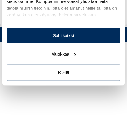
sivustoamme. Kumppanimme voivat yhdistää näitä
tietoja muihin tietoihin, joita olet antanut heille tai joita on
kerätty, kun olet käyttänyt heidän palvelujaan.
Puh. +358 (0)19 5215 200 • Mustanlähteentie 5, FIN 07230 Askola
Salli kaikki
• © Muovi-Heljanko Oy •
Evästeasetukset
Muokkaa
Kiellä